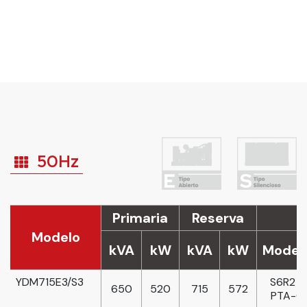
50Hz
Primaria
Reserva
Modelo
kVA
kW
kVA
kW
Model
YDM715E3/S3
S6R2 -
650
520
715
572
PTA-C