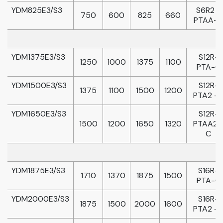
YDM825E3/S3
S6R2 -
750
600
825
660
PTAA-C
YDM1375E3/S3
S12R-
1250
1000
1375
1100
PTA-C
YDM1500E3/S3
S12R-
1375
1100
1500
1200
PTA2 -
YDM1650E3/S3
S12R-
1500
1200
1650
1320
PTAA2 
C
YDM1875E3/S3
S16R-
1710
1370
1875
1500
PTA-C
YDM2000E3/S3
S16R-
1875
1500
2000
1600
PTA2 -