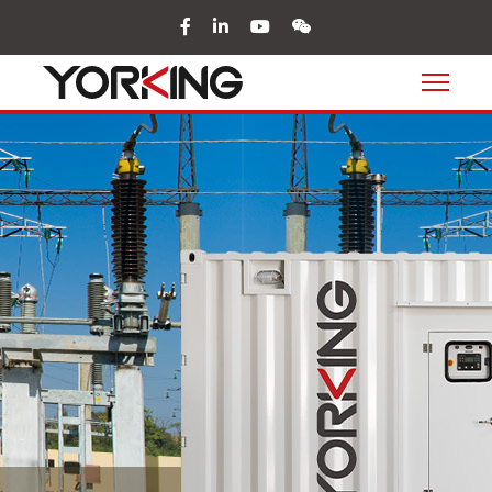
facebook
in
youtube
wechat