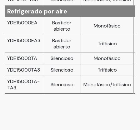
Refrigerado por aire
YDE15000EA
Bastidor
Monofásico
abierto
YDE15000EA3
Bastidor
Trifásico
abierto
YDE15000TA
Silencioso
Monofásico
YDE15000TA3
Silencioso
Trifásico
YDE15000TA-
Silencioso
Monofásico/trifásico
1
TA3