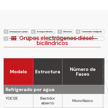
Grupos electrógenos diésel
bicilíndricos
Número de
Modelo
Estructura
Fases
Refrigerado por agua
YDE12E
Bastidor
Monofásico
abierto