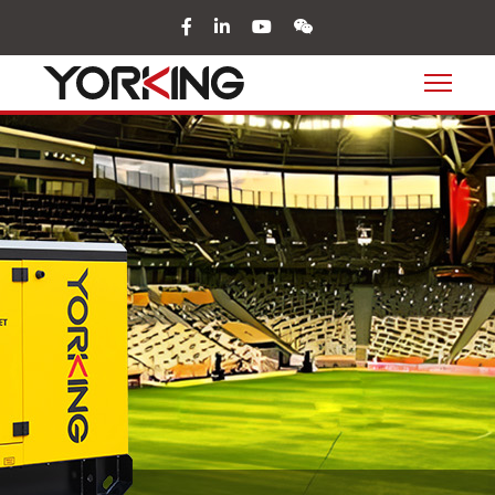
facebook
in
youtube
wechat