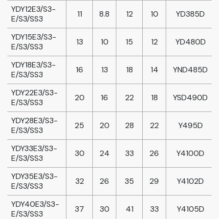
YDY12E3/S3-
11
8.8
12
10
YD385D
E/S3/SS3
YDY15E3/S3-
13
10
15
12
YD480D
E/S3/SS3
YDY18E3/S3-
16
13
18
14
YND485D
E/S3/SS3
YDY22E3/S3-
20
16
22
18
YSD490D
E/S3/SS3
YDY28E3/S3-
25
20
28
22
Y495D
E/S3/SS3
YDY33E3/S3-
30
24
33
26
Y4100D
E/S3/SS3
YDY35E3/S3-
32
26
35
29
Y4102D
E/S3/SS3
YDY40E3/S3-
37
30
41
33
Y4105D
E/S3/SS3