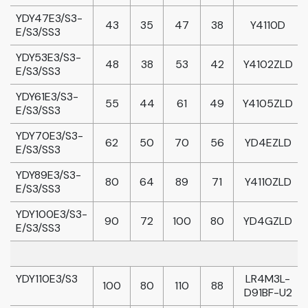
YDY47E3/S3-
43
35
47
38
Y4110D
E/S3/SS3
YDY53E3/S3-
48
38
53
42
Y4102ZLD
E/S3/SS3
YDY61E3/S3-
55
44
61
49
Y4105ZLD
E/S3/SS3
YDY70E3/S3-
62
50
70
56
YD4EZLD
E/S3/SS3
YDY89E3/S3-
80
64
89
71
Y4110ZLD
E/S3/SS3
YDY100E3/S3-
90
72
100
80
YD4GZLD
E/S3/SS3
YDY110E3/S3
LR4M3L-
100
80
110
88
D91BF-U2