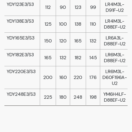
YDY123E3/S3
LR4M3L-
112
90
123
99
D91F-U2
YDY138E3/S3
LR4M3L-
125
100
138
110
D88EF-U2
YDY165E3/S3
LR6A3L-
150
120
165
132
D88EF-U2
YDY182E3/S3
LR6M3L-
165
132
182
145
D88EF-U2
YDY220E3/S3
LR6M3L-
200
160
220
176
D60F196A-
U2
YDY248E3/S3
YM6H4LF-
225
180
248
198
D88EF-U2