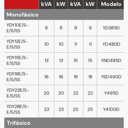
kVA
kW
kVA
kW
Modelo
Monofásico
YDY10E/S-
8
8
9
9
YD385D
E/S/SS
YDY12E/S-
10
10
11
11
YD480D
E/S/SS
YDY15E/S-
13
13
15
15
YND485D
E/S/SS
YDY18E/S-
16
16
18
18
YSD490D
E/S/SS
YDY22E/S-
20
20
22
22
Y495D
E/S/SS
YDY28E/S-
23
23
25
25
Y4100D
E/S/SS
Trifásico