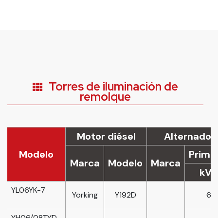
Torres de iluminación de
remolque
Motor diésel
Alternador
Modelo
Prima
Marca
Modelo
Marca
kVA
YL06YK-7
Yorking
Y192D
6
YH06/08TYD-