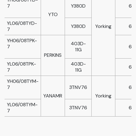
7
Y380D
6
YTO
YL06/08TYD-
Y380D
Yorking
6
7
YH06/08TPK-
403D-
7
6
11G
PERKINS
YL06/08TPK-
403D-
6
7
11G
YH06/08TYM-
7
3TNV76
6
YANAMR
Yorking
YL06/08TYM-
3TNV76
6
7