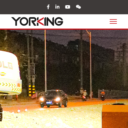
facebook
in
youtube
wechat