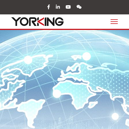
facebook
in
youtube
wechat